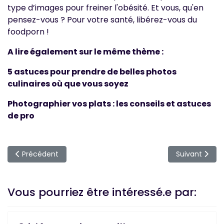
type d’images pour freiner l'obésité. Et vous, qu'en
pensez-vous ? Pour votre santé, libérez-vous du
foodporn !
A lire également sur le même thème :
5 astuces pour prendre de belles photos
culinaires où que vous soyez
Photographier vos plats : les conseils et astuces
de pro
Article précédent : 10 repas à moins de 400 calories pour un
Article suiva
Précédent
Suivant
Vous pourriez être intéressé.e par: