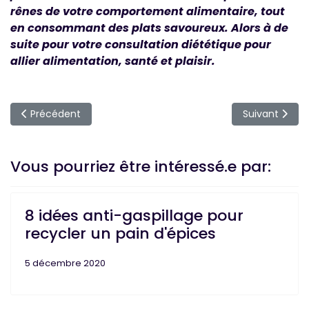
rênes de votre comportement alimentaire, tout
en consommant des plats savoureux. Alors à de
suite pour votre consultation diététique pour
allier alimentation, santé et plaisir.
Article précédent : Les 10 erreurs à éviter pour réussir son 
Article suiva
Précédent
Suivant
Vous pourriez être intéressé.e par:
8 idées anti-gaspillage pour
recycler un pain d'épices
5 décembre 2020