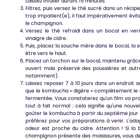
Laissez infuser durant 15 minutes.
Filtrez, puis versez le thé sucré dans un récipi
trop impatient(e), il faut impérativement évit
le champignon.
Versez le thé refroidi dans un bocal en ve
vinaigre de cidre.
Puis, placez la souche mère dans le bocal, la su
être vers le haut.
Placez un torchon sur le bocal, maintenu grâce 
ouvert mais préservé des poussières et autres
notamment).
Laissez reposer 7 à 10 jours dans un endroit a
que le kombucha « digère » complètement le 
fermentée. Vous constaterez qu'un film va pr
tout à fait normal : cela signifie qu'une nou
goûter le kombucha à partir du septième jour
préférez pour vos préparations à venir. L'ada
odeur est proche du cidre. Attention ! Si la
champignon présente des moisissures, vous dev