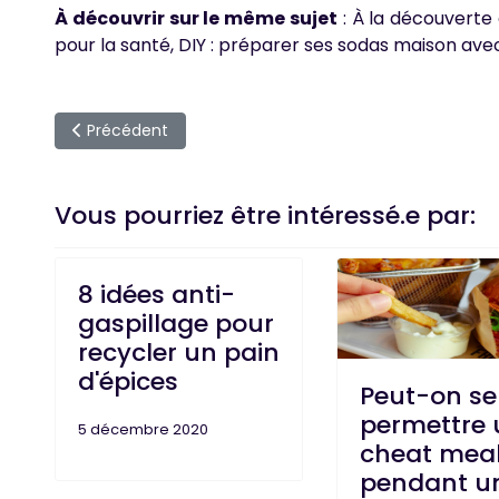
À découvrir sur le même sujet
: À la découverte
pour la santé, DIY : préparer ses sodas maison ave
Article précédent : Tout savoir sur la Klamath, algue 
Précédent
Vous pourriez être intéressé.e par:
8 idées anti-
gaspillage pour
recycler un pain
d'épices
Peut-on se
permettre 
5 décembre 2020
cheat mea
pendant u