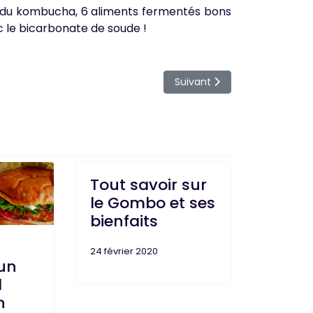
 du kombucha, 6 aliments fermentés bons
c le bicarbonate de soude !
magique de l'ouest américain
Article suivant : Le régime f
Suivant
Tout savoir sur
le Gombo et ses
bienfaits
24 février 2020
un
l
n