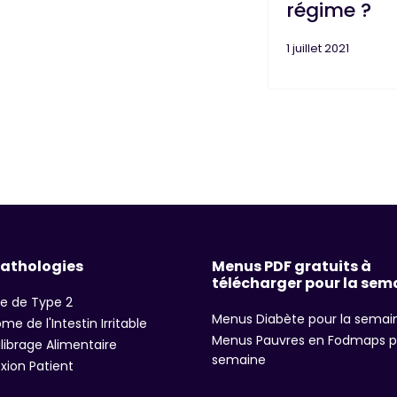
régime ?
1 juillet 2021
pathologies
Menus PDF gratuits à
télécharger pour la sem
e de Type 2
Menus Diabète pour la semai
me de l'Intestin Irritable
Menus Pauvres en Fodmaps p
librage Alimentaire
semaine
ion Patient