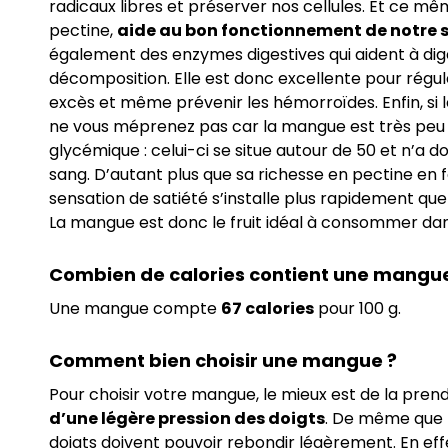
radicaux libres et préserver nos cellules. Et ce 
pectine,
aide au bon fonctionnement de notre 
également des enzymes digestives qui aident à digé
décomposition. Elle est donc excellente pour régule
excès et même prévenir les hémorroïdes. Enfin, si 
ne vous méprenez pas car la mangue est très peu c
glycémique : celui-ci se situe autour de 50 et n’a d
sang. D’autant plus que sa richesse en pectine en fon
sensation de satiété s’installe plus rapidement que l
La mangue est donc le fruit idéal à consommer dans
Combien de calories contient une mangue
Une mangue compte
67 calories
pour 100 g.
Comment bien choisir une mangue ?
Pour choisir votre mangue, le mieux est de la pren
d’une légère pression des doigts
. De même que l
doigts doivent pouvoir rebondir légèrement. En effet