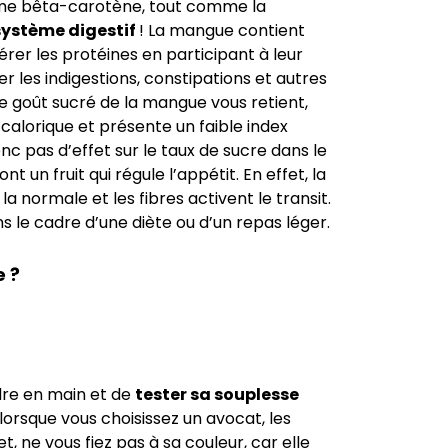
même bêta-carotène, tout comme la
système digestif
! La mangue contient
rer les protéines en participant à leur
r les indigestions, constipations et autres
le goût sucré de la mangue vous retient,
alorique et présente un faible index
onc pas d’effet sur le taux de sucre dans le
t un fruit qui régule l’appétit. En effet, la
a normale et les fibres activent le transit.
 le cadre d’une diète ou d’un repas léger.
 ?
dre en main et de
tester sa souplesse
orsque vous choisissez un avocat, les
, ne vous fiez pas à sa couleur, car elle