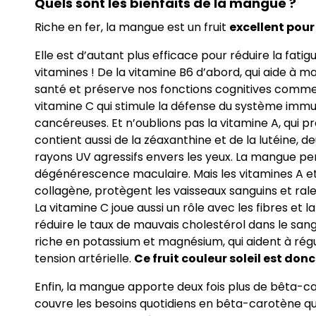
Quels sont les bienfaits de la mangue ?
Riche en fer, la mangue est un fruit
excellent pou
Elle est d’autant plus efficace pour réduire la fati
vitamines ! De la vitamine B6 d’abord, qui aide à 
santé et préserve nos fonctions cognitives comme 
vitamine C qui stimule la défense du système immun
cancéreuses. Et n’oublions pas la vitamine A, qui pr
contient aussi de la zéaxanthine et de la lutéine, de
rayons UV agressifs envers les yeux. La mangue per
dégénérescence maculaire. Mais les vitamines A e
collagène, protègent les vaisseaux sanguins et rale
La vitamine C joue aussi un rôle avec les fibres et
réduire le taux de mauvais cholestérol dans le sang. 
riche en potassium et magnésium, qui aident à régu
tension artérielle.
Ce fruit couleur soleil est don
Enfin, la mangue apporte deux fois plus de bêta-
couvre les besoins quotidiens en bêta-carotène qu