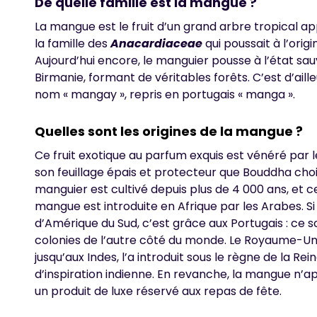
De quelle famille est la mangue ?
La mangue est le fruit d’un grand arbre tropical a
la famille des
Anacardiaceae
qui poussait à l’orig
Aujourd’hui encore, le manguier pousse à l’état sa
Birmanie, formant de véritables forêts. C’est d’aill
nom « mangay », repris en portugais « manga ».
Quelles sont les origines de la mangue ?
Ce fruit exotique au parfum exquis est vénéré par l
son feuillage épais et protecteur que Bouddha choi
manguier est cultivé depuis plus de 4 000 ans, et c
mangue est introduite en Afrique par les Arabes. S
d’Amérique du Sud, c’est grâce aux Portugais : ce s
colonies de l’autre côté du monde. Le Royaume-Uni
jusqu’aux Indes, l’a introduit sous le règne de la Rei
d’inspiration indienne. En revanche, la mangue n’a
un produit de luxe réservé aux repas de fête.