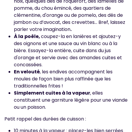
noix, quelques dés de roquefort, des lamelles de
pomme, du chou émincé, des quartiers de
clémentine, d'orange ou de pomelo, des dés de
jambon ou d’avocat, des crevettes… Bref, laissez
parler votre imagination
.
À la
poêle,
coupez-la en lanières et ajoutez-y
des oignons et une sauce au vin blanc ou à la
bière. Essayez-la entière, cuite dans du jus
d'orange et servie avec des amandes cuites et
concassées.
En velouté
, les endives accompagnent les
moules de façon bien plus raffinée que les
traditionnelles frites !
Simplement cuites à la vapeur
, elles
constituent une garniture légère pour une viande
ou un poisson.
Petit rappel des durées de cuisson :
10 minutes à la vapeur : placez-les bien serrées