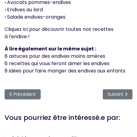
› Avocats pommes-endives
› Endives au lard
› Salade endives-oranges
Cliquez ici pour découvrir toutes nos recettes
à l'endive !
À lire également sur le même sujet :
8 astuces pour des endives moins amères
6 recettes qui vous feront aimer les endives
8 idées pour faire manger des endives aux enfants
Article précédent : 10 fruits et légumes les moins contaminé
Article suiva
Précédent
Suivant
Vous pourriez être intéressé.e par: