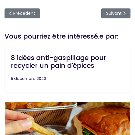
Article précédent : Est-ce que je peux manger de la viande
Article suivan
Précédent
Suivant
Vous pourriez être intéressé.e par:
8 idées anti-gaspillage pour
recycler un pain d'épices
5 décembre 2020