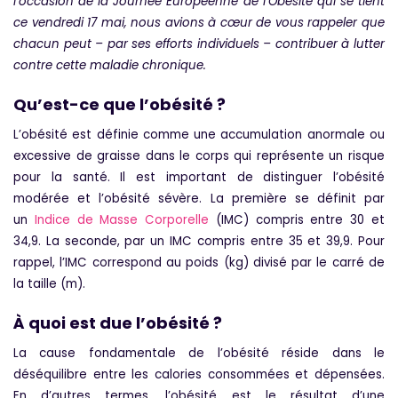
l’occasion de la Journée Européenne de l’Obésité qui se tient
ce vendredi 17 mai, nous avions à cœur de vous rappeler que
chacun peut – par ses efforts individuels – contribuer à lutter
contre cette maladie chronique.
Qu’est-ce que l’obésité ?
L’obésité est définie comme une accumulation anormale ou
excessive de graisse dans le corps qui représente un risque
pour la santé. Il est important de distinguer
l’obésité
modérée
et
l’obésité sévère
. La première se définit par
un
Indice de Masse Corporelle
(IMC) compris entre 30 et
34,9. La seconde, par un IMC compris entre 35 et 39,9. Pour
rappel, l’IMC correspond au poids (kg) divisé par le carré de
la taille (m).
À quoi est due l’obésité ?
La cause fondamentale de l’obésité réside dans le
déséquilibre entre les calories consommées et dépensées.
En d’autres termes, l’obésité est le résultat d’une