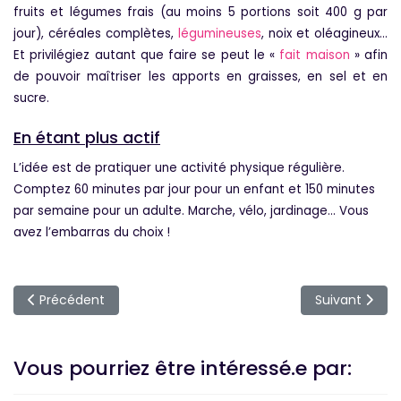
fruits et légumes frais (au moins 5 portions soit 400 g par
jour), céréales complètes,
légumineuses
, noix et oléagineux…
Et privilégiez autant que faire se peut le «
fait maison
» afin
de pouvoir maîtriser les apports en graisses, en sel et en
sucre.
En étant plus actif
L’idée est de pratiquer une activité physique régulière.
Comptez 60 minutes par jour pour un enfant et 150 minutes
par semaine pour un adulte. Marche, vélo, jardinage… Vous
avez l’embarras du choix !
Article précédent : Régime méditerranéen et diabète, l'amo
Article suivan
Précédent
Suivant
Vous pourriez être intéressé.e par: