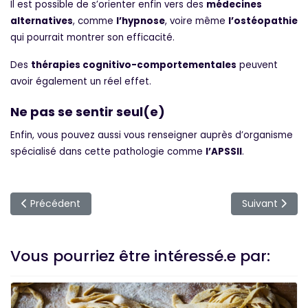
Il est possible de s’orienter enfin vers des
médecines
alternatives
, comme
l’hypnose
, voire même
l’ostéopathie
qui pourrait montrer son efficacité.
Des
thérapies cognitivo-comportementales
peuvent
avoir également un réel effet.
Ne pas se sentir seul(e)
Enfin, vous pouvez aussi vous renseigner auprès d’organisme
spécialisé dans cette pathologie comme
l’APSSII
.
Article précédent : Fatigue chronique, SII : et si les deux étaie
Article suiva
Précédent
Suivant
Vous pourriez être intéressé.e par: