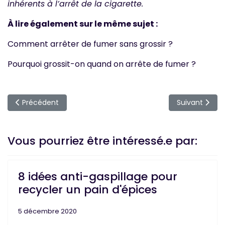
inhérents à l’arrêt de la cigarette.
À lire également sur le même sujet :
Comment arrêter de fumer sans grossir ?
Pourquoi grossit-on quand on arrête de fumer ?
Article précédent : Tout Savoir sur la Constipation et Comm
Article suivant
Précédent
Suivant
Vous pourriez être intéressé.e par:
8 idées anti-gaspillage pour
recycler un pain d'épices
5 décembre 2020