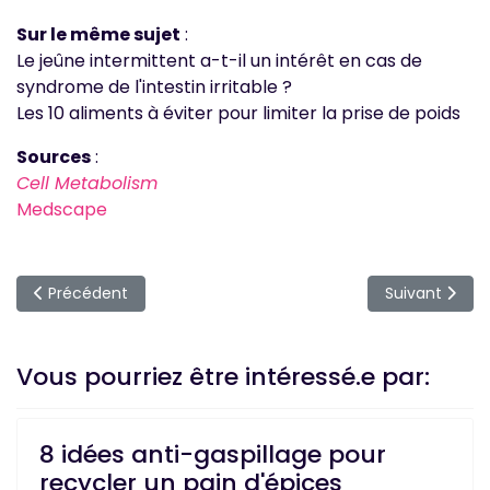
Sur le même sujet
:
Le jeûne intermittent a-t-il un intérêt en cas de
syndrome de l'intestin irritable ?
Les 10 aliments à éviter pour limiter la prise de poids
Sources
:
Cell Metabolism
Medscape
Article précédent : 5 idées de goûter à partager avec les 
Article suivant
Précédent
Suivant
Vous pourriez être intéressé.e par:
8 idées anti-gaspillage pour
recycler un pain d'épices