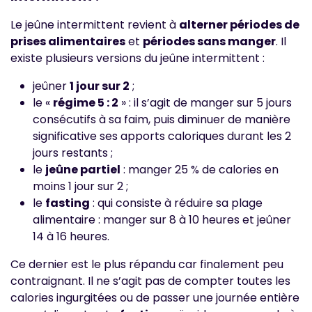
Le jeûne intermittent revient à
alterner périodes de
prises alimentaires
et
périodes sans manger
. Il
existe plusieurs versions du jeûne intermittent :
jeûner
1 jour sur 2
;
le «
régime 5 : 2
» : il s’agit de manger sur 5 jours
consécutifs à sa faim, puis diminuer de manière
significative ses apports caloriques durant les 2
jours restants ;
le
jeûne partiel
: manger 25 % de calories en
moins 1 jour sur 2 ;
le
fasting
: qui consiste à réduire sa plage
alimentaire : manger sur 8 à 10 heures et jeûner
14 à 16 heures.
Ce dernier est le plus répandu car finalement peu
contraignant. Il ne s’agit pas de compter toutes les
calories ingurgitées ou de passer une journée entière