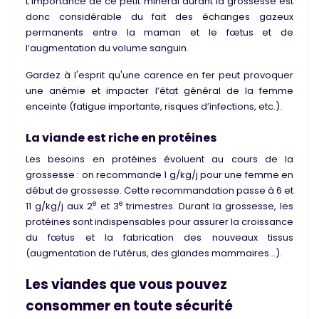
L’importance de ce petit minéral durant la grossesse est
donc considérable du fait des échanges gazeux
permanents entre la maman et le fœtus et de
l’augmentation du volume sanguin.
Gardez à l'esprit qu'une
carence en fer
peut provoquer
une
anémie
et impacter l’état général de la femme
enceinte (fatigue importante, risques d’infections, etc.).
La viande est riche en protéines
Les besoins en protéines évoluent au cours de la
grossesse : on recommande
1 g/kg/j
pour une femme en
début de grossesse. Cette recommandation passe à
6 et
e
e
11 g/kg/j
aux 2
et 3
trimestres. Durant la grossesse,
les
protéines sont indispensables pour assurer la croissance
du fœtus et la fabrication des nouveaux tissus
(augmentation de l’utérus, des glandes mammaires…).
Les viandes que vous pouvez
consommer en toute sécurité