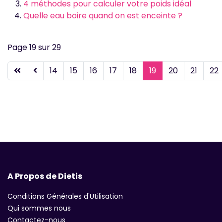
4 méthodes pour calculer votre poids idéal
Quelle eau boire quand on est enceinte ?
Page 19 sur 29
14
15
16
17
18
19
20
21
22
A Propos de Dietis
Conditions Générales d'Utilisation
Qui sommes nous
Contactez-nous