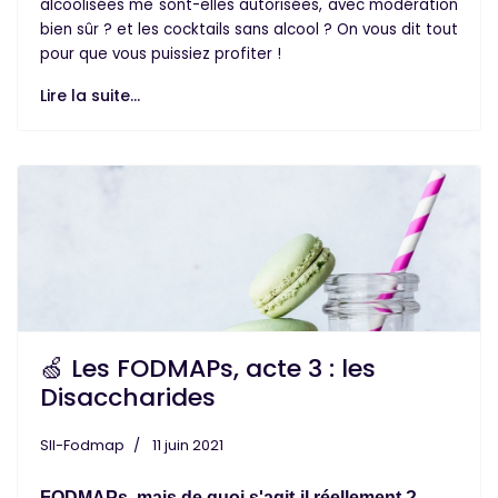
alcoolisées
me sont-elles autorisées, avec modération
bien sûr ? et les
cocktails sans alcool
? On vous dit tout
pour que vous puissiez profiter !
Lire la suite...
🍏 Les FODMAPs, acte 3 : les
Disaccharides
SII-Fodmap
11 juin 2021
FODMAPs, mais de quoi s'agit-il réellement ?