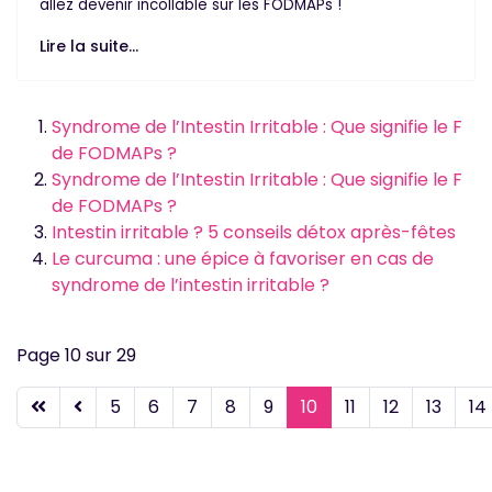
allez devenir incollable sur les FODMAPs !
Lire la suite...
Syndrome de l’Intestin Irritable : Que signifie le F
de FODMAPs ?
Syndrome de l’Intestin Irritable : Que signifie le F
de FODMAPs ?
Intestin irritable ? 5 conseils détox après-fêtes
Le curcuma : une épice à favoriser en cas de
syndrome de l’intestin irritable ?
Page 10 sur 29
5
6
7
8
9
10
11
12
13
14